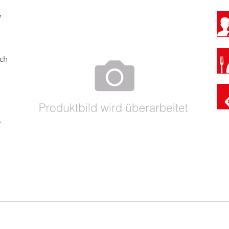
T
uch
n
r