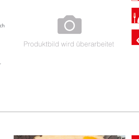
uch
n
r