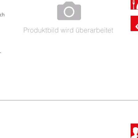
uch
n
r