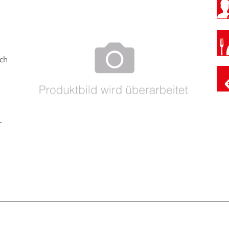
uch
n
r