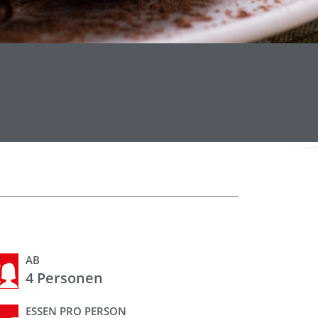
K
K
K
AB
4 Personen
ESSEN PRO PERSON