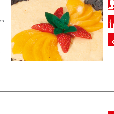
uch
n
r